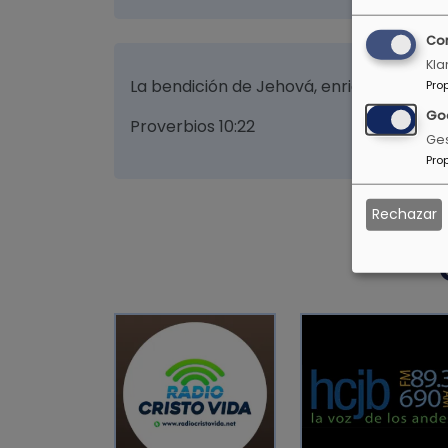
Co
Kla
La bendición de Jehová, enriquece y no a
Pro
Go
Proverbios 10:22
Ges
Pro
Rechazar