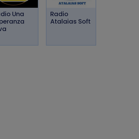
dio Una
Radio
peranza
Atalaias Soft
va