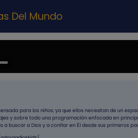
Pasar al contenido principal
nas Del Mundo
e
/Down
ow
s
rease
pensada para los niños; ya que ellos necesitan de un espa
rease
ajes y sobre todo una programación enfocada en princip
ume.
s a buscar a Dios y a confiar en Él desde sus primeros pa
adoraadioskids/