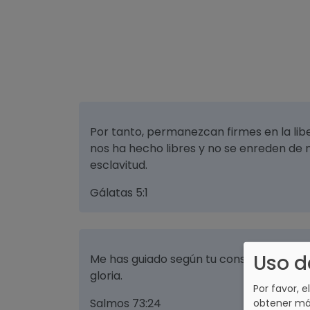
Por tanto, permanezcan firmes en la libe
nos ha hecho libres y no se enreden de 
esclavitud.
Gálatas 5:1
Uso d
Me has guiado según tu consejo, y despu
gloria.
Por favor, e
Salmos 73:24
obtener má