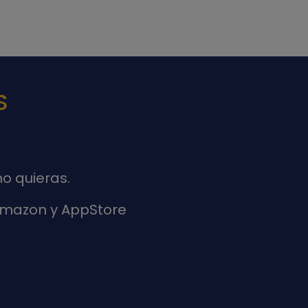
S
o quieras.
 Amazon y AppStore