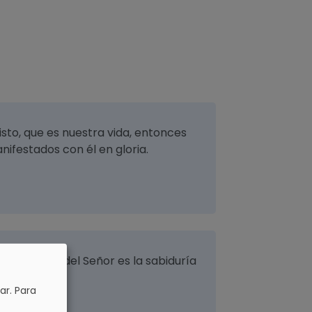
sto, que es nuestra vida, entonces
ifestados con él en gloria.
ue el temor del Señor es la sabiduría
nteligencia.
ar.
Para