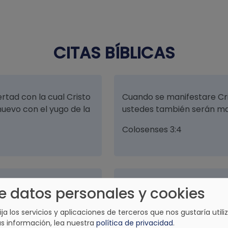
CITAS BÍBLICAS
rtad con la cual Cristo
Cuando se manifestare Cri
nuevo con el yugo de la
ustedes también serán man
Colosenses 3:4
e datos personales y cookies
és me recibirás en la
Y dijo al hombre, he aquí q
y el apartarse del mal, la i
lija los servicios y aplicaciones de terceros que nos gustaría utiliz
Job 28:28
s información, lea nuestra
política de privacidad
.