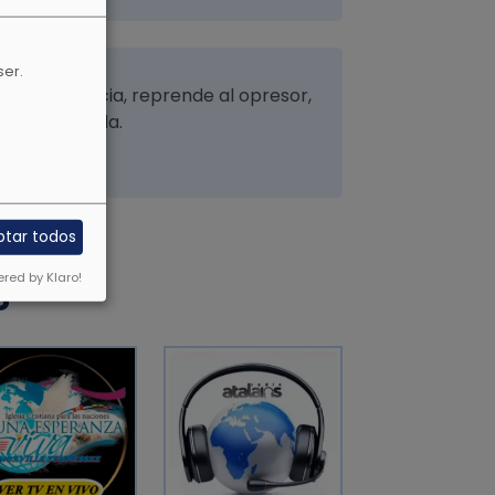
ser.
sca la justicia, reprende al opresor,
a por la viuda.
ptar todos
red by Klaro!
S