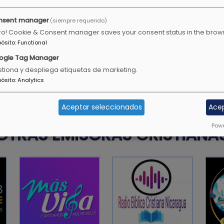
nsent manager
(siempre requerido)
ro! Cookie & Consent manager saves your consent status in the brow
ñade tristeza con ella.
Aprende a hacer el bien, bu
pósito
:
Functional
defiende al huérfano, abog
ogle Tag Manager
tiona y despliega etiquetas de marketing.
Isaías 1:17
pósito
:
Analytics
Aceptar seleccionados
Ace
Powe
OTRAS EMISORAS CRISTIANA