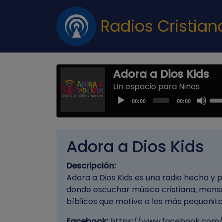
Radios Cristia
Adora a Dios Kids
Un espacio para Niños
Us
Audio
00:00
00:00
Up
Player
Arr
key
Adora a Dios Kids
to
inc
Descripción:
or
Adora a Dios Kids es una radio hecha y 
dec
donde escuchar música cristiana, mens
vol
bíblicos que motive a los más pequeñito
Facebook:
https://www.facebook.com/