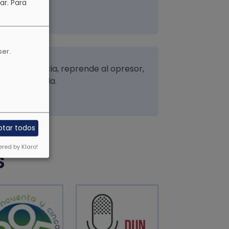
ar.
Para
ser.
sca la justicia, reprende al opresor,
a por la viuda.
ptar todos
red by Klaro!
S