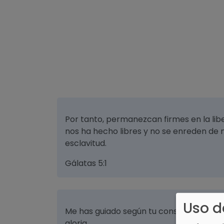
Por tanto, permanezcan firmes en la libe
nos ha hecho libres y no se enreden de 
esclavitud.
Gálatas 5:1
Uso d
Me has guiado según tu consejo, y despu
gloria.