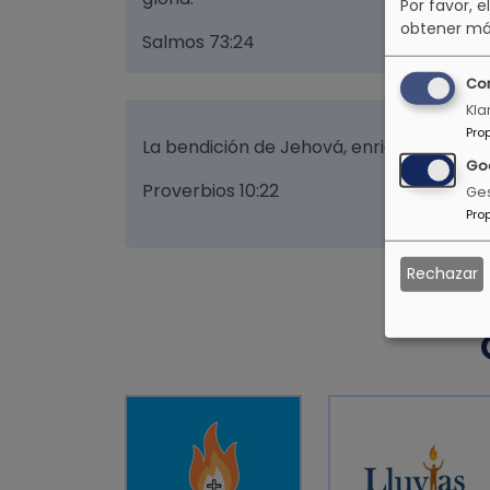
Por favor, e
obtener má
Salmos 73:24
Co
Kla
Pro
La bendición de Jehová, enriquece y no a
Go
Proverbios 10:22
Ges
Pro
Rechazar