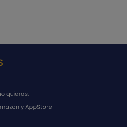
S
o quieras.
 Amazon y AppStore