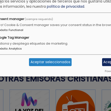
lija los servicios y aplicaciones de terceros que nos gustaría utiliz
s información, lea nuestra
política de privacidad
.
Job 28:28
nsent manager
(siempre requerido)
ro! Cookie & Consent manager saves your consent status in the brow
pósito
:
Functional
ñade tristeza con ella.
Aprende a hacer el bien, bu
ogle Tag Manager
defiende al huérfano, abog
tiona y despliega etiquetas de marketing.
Isaías 1:17
pósito
:
Analytics
Aceptar seleccionados
Ace
Powe
OTRAS EMISORAS CRISTIANA