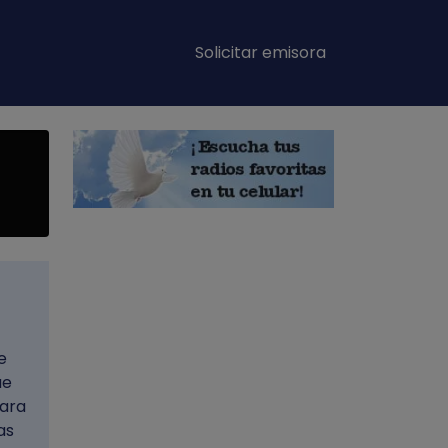
Main navigation
Solicitar emisora
e
ue
para
as