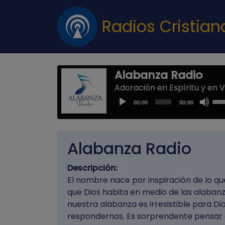
Radios Cristia
Alabanza Radio
Adoración en Espíritu y en 
Us
Audio
00:00
00:00
Up
Player
Arr
key
Alabanza Radio
to
inc
Descripción:
or
El nombre nace por inspiración de lo que
dec
que Dios habita en medio de las alaban
vol
nuestra alabanza es irresistible para D
respondernos. Es sorprendente pensar q