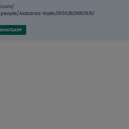
d.com/
people/Alabanza-Radio/61553821683531/
WHATSAPP