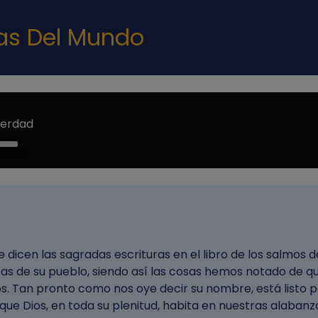
Pasar al contenido principal
nas Del Mundo
Verdad
e
/Down
ow
s
rease
 dicen las sagradas escrituras en el libro de los salmos d
rease
zas de su pueblo, siendo así las cosas hemos notado de q
ume.
ios. Tan pronto como nos oye decir su nombre, está listo 
ue Dios, en toda su plenitud, habita en nuestras alabanz