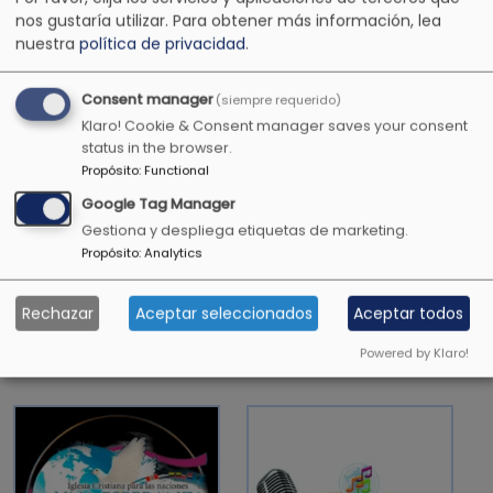
pureza.
nos gustaría utilizar.
Para obtener más información, lea
nuestra
política de privacidad
.
1 Timoteo 4:12
Consent manager
(siempre requerido)
Klaro! Cookie & Consent manager saves your consent
status in the browser.
Todavía darán fruto en la vejez, serán gordos y
Propósito
:
Functional
florecientes
Google Tag Manager
Gestiona y despliega etiquetas de marketing.
Salmos 92:14
Propósito
:
Analytics
Rechazar
Aceptar seleccionados
Aceptar todos
OTRAS EMISORAS CRISTIANAS
Powered by Klaro!