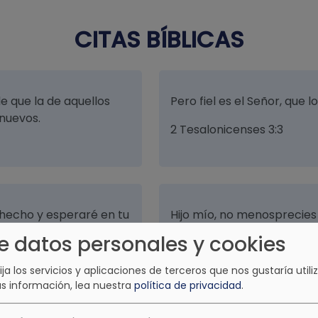
CITAS BÍBLICAS
e que la de aquellos
Pero fiel es el Señor, que 
nuevos.
2 Tesalonicenses 3:3
 hecho y esperaré en tu
Hijo mío, no menosprecies l
 santos.
de su corrección.
e datos personales y cookies
Proverbios 3:11
lija los servicios y aplicaciones de terceros que nos gustaría utiliz
s información, lea nuestra
política de privacidad
.