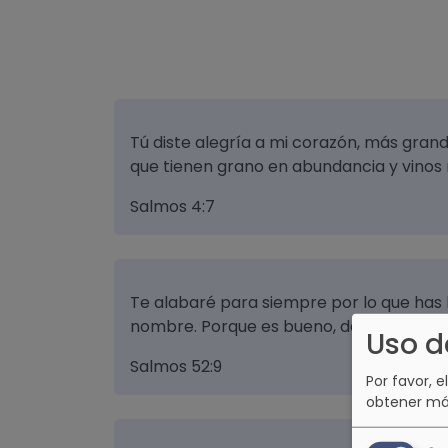
Tú diste alegría a mi corazón, más grand
que tienen grano en abundancia y vinos 
Salmos 4:7
Te alabaré para siempre por lo que has
nombre. Porque es bueno, delante de tus
Uso d
Salmos 52:9
Por favor, e
obtener má