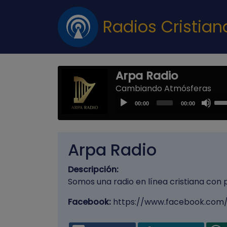
Radios Cristia
Arpa Radio
Cambiando Atmósferas
Us
Audio
00:00
00:00
Up
Player
Arr
key
Arpa Radio
to
inc
Descripción:
or
Somos una radio en línea cristiana con pe
dec
vol
Facebook:
https://www.facebook.com/