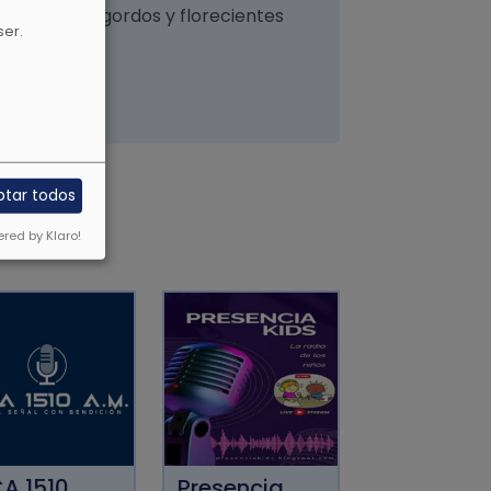
vejez, serán gordos y florecientes
ser.
ptar todos
S
red by Klaro!
A 1510
Presencia