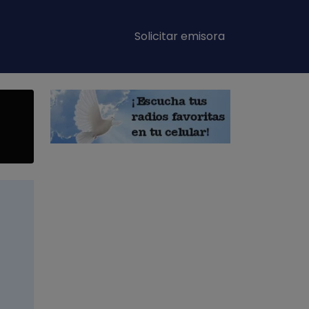
Main navigation
Solicitar emisora