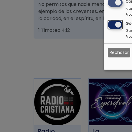
Co
No permitas que nadie menosprecie tu j
Kla
ejemplo de los creyentes, en la palabra,
Pro
la caridad, en el espíritu, en la fe, en la p
Go
1 Timoteo 4:12
Ges
Pro
Rechazar
Radio
La