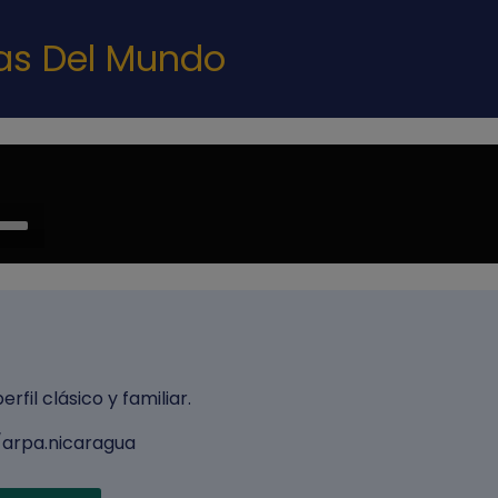
Pasar al contenido principal
nas Del Mundo
e
/Down
ow
s
rease
rfil clásico y familiar.
rease
ume.
arpa.nicaragua