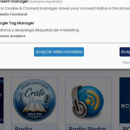
nsent manager
(siempre requerido)
uventud, debes ser un
Todavía darán fruto en la 
ro! Cookie & Consent manager saves your consent status in the brow
 en la conversación, en
pósito
:
Functional
Salmos 92:14
ureza.
ogle Tag Manager
tiona y despliega etiquetas de marketing.
pósito
:
Analytics
Aceptar seleccionados
Ace
OTRAS EMISORAS CRISTIANA
Powe
Radio
Radio Shofar
RC