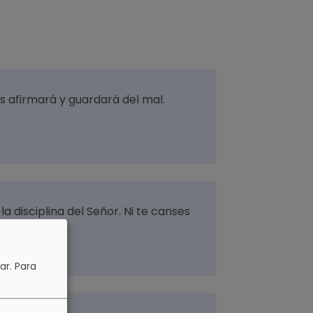
los afirmará y guardará del mal.
a disciplina del Señor. Ni te canses
ar.
Para