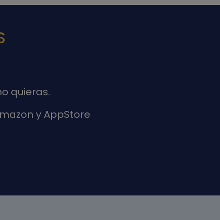
S
o quieras.
 Amazon y AppStore