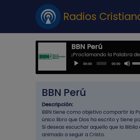
Radios Cristia
BBN Perú
¡Proclamando la Palabra de 
Us
Audio
00:00
00:00
Up
Player
Arr
key
BBN Perú
to
inc
Descripción:
or
BBN tiene como objetivo compartir la Pal
dec
único libro que Dios ha escrito y tiene 
vol
Si deseas escuchar aquello que la Biblia
animado a seguir a Cristo.