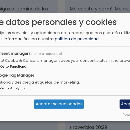
sigas el camino de los
Me acosté y dormí. Me des
 y pásalo de largo.
e datos personales y cookies
Salmos 3:5
lija los servicios y aplicaciones de terceros que nos gustaría utiliz
s información, lea nuestra
política de privacidad
.
nsent manager
(siempre requerido)
o; y será bendito sobre
Él te ha declarado, hombre
ro! Cookie & Consent manager saves your consent status in the brow
ad de sus enemigos .
sino que hagas justicia, a
pósito
:
Functional
humildemente con tu Seño
ogle Tag Manager
Miqueas 6:8
tiona y despliega etiquetas de marketing.
pósito
:
Analytics
Aceptar seleccionados
Ace
 de Dios, para que los
La gloria de los jóvenes es
Powe
ancianos es la cabeza de c
Proverbios 20:29