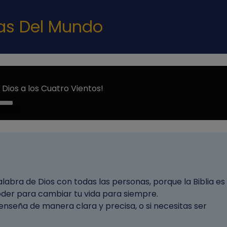
Pasar al contenido principal
nas Del Mundo
Dios a los Cuatro Vientos!
e
/Down
ow
s
rease
abra de Dios con todas las personas, porque la Biblia es 
rease
poder para cambiar tu vida para siempre.
ume.
 enseña de manera clara y precisa, o si necesitas ser