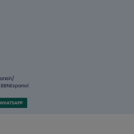
anish/
/BBNEspanol
WHATSAPP