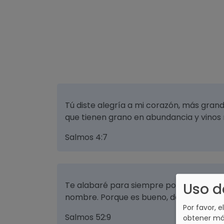
Tú diste alegría a mi corazón, más grand
que tienen grano en abundancia y vinos 
Salmos 4:7
Uso d
Te alabaré para siempre por lo que has
nombre. Porque es bueno, delante de tus
Por favor, e
Salmos 52:9
obtener má