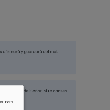
los afirmará y guardará del mal.
a disciplina del Señor. Ni te canses
ar.
Para