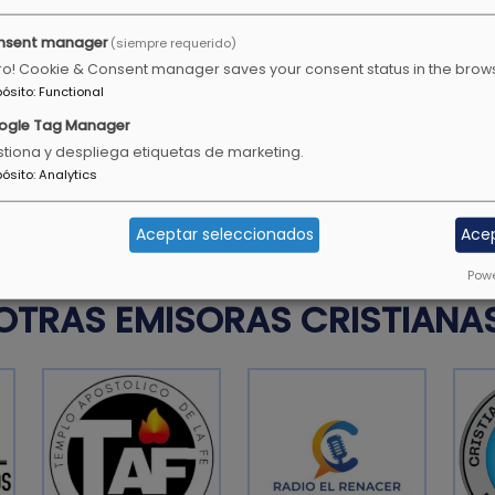
nsent manager
(siempre requerido)
ro! Cookie & Consent manager saves your consent status in the brow
uventud, debes ser un
Todavía darán fruto en la 
pósito
:
Functional
 en la conversación, en
ogle Tag Manager
Salmos 92:14
ureza.
tiona y despliega etiquetas de marketing.
pósito
:
Analytics
Aceptar seleccionados
Ace
Powe
OTRAS EMISORAS CRISTIANA