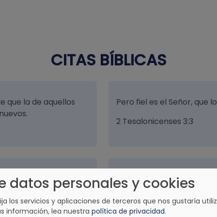
CITAS BÍBLICAS
e que la de aquellos
Pero fiel es el Señor, que 
nuevos.
2 Tesalonicenses 3:3
e datos personales y cookies
 hecho y esperaré en tu
Hijo mío, no menosprecies l
 santos.
de su corrección.
lija los servicios y aplicaciones de terceros que nos gustaría utiliz
Proverbios 3:11
s información, lea nuestra
política de privacidad
.