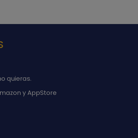
S
o quieras.
 Amazon y AppStore