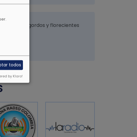
ser.
vejez, serán gordos y florecientes
ptar todos
red by Klaro!
S