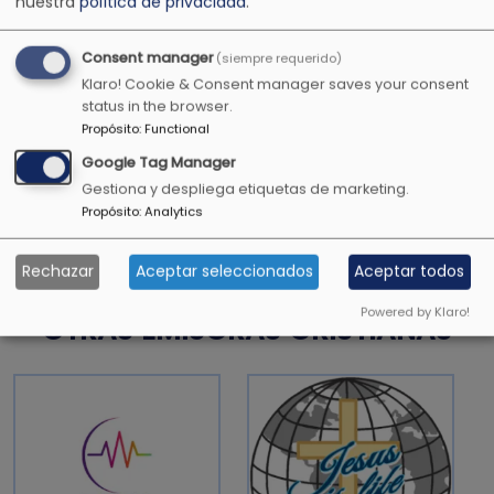
nuestra
política de privacidad
.
1 Timoteo 4:12
Consent manager
(siempre requerido)
Klaro! Cookie & Consent manager saves your consent
status in the browser.
Propósito
:
Functional
Todavía darán fruto en la vejez, serán gordos y
florecientes
Google Tag Manager
Gestiona y despliega etiquetas de marketing.
Salmos 92:14
Propósito
:
Analytics
Rechazar
Aceptar seleccionados
Aceptar todos
Powered by Klaro!
OTRAS EMISORAS CRISTIANAS