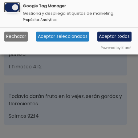
Google Tag Manager
Gestiona y despliega etiquetas de marketing.
Propósito
:
Analytics
No permitas que nadie menosprecie tu
juventud, debes ser un ejemplo de los
Rechazar
Aceptar seleccionados
Aceptar todos
creyentes, en la palabra, en la conversación,
en la caridad, en el espíritu, en la fe, en la
Powered by Klaro!
pureza.
1 Timoteo 4:12
Todavía darán fruto en la vejez, serán gordos y
florecientes
Salmos 92:14