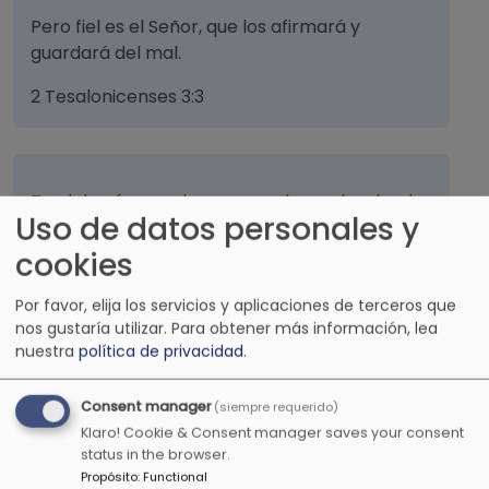
Pero fiel es el Señor, que los afirmará y
guardará del mal.
2 Tesalonicenses 3:3
Te alabaré para siempre por lo que has hecho
Uso de datos personales y
y esperaré en tu nombre. Porque es bueno,
delante de tus santos.
cookies
Salmos 52:9
Por favor, elija los servicios y aplicaciones de terceros que
nos gustaría utilizar.
Para obtener más información, lea
nuestra
política de privacidad
.
Hijo mío, no menosprecies la disciplina del
Consent manager
(siempre requerido)
Señor. Ni te canses de su corrección.
Klaro! Cookie & Consent manager saves your consent
status in the browser.
Proverbios 3:11
Propósito
:
Functional