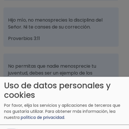
Hijo mío, no menosprecies la disciplina del
Señor. Ni te canses de su corrección.
Proverbios 3:11
No permitas que nadie menosprecie tu
juventud, debes ser un ejemplo de los
creyentes, en la palabra, en la conversación,
Uso de datos personales y
en la caridad, en el espíritu, en la fe, en la
cookies
pureza.
1 Timoteo 4:12
Por favor, elija los servicios y aplicaciones de terceros que
nos gustaría utilizar.
Para obtener más información, lea
nuestra
política de privacidad
.