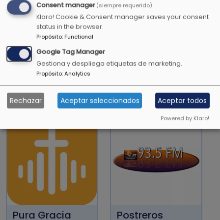
Consent manager
Todavía darán fruto en la vejez, serán gordos y
(siempre requerido)
Klaro! Cookie & Consent manager saves your consent
florecientes
status in the browser.
Salmos 92:14
Propósito
:
Functional
Google Tag Manager
Gestiona y despliega etiquetas de marketing.
Propósito
:
Analytics
OTRAS EMISORAS CRISTIANAS
Rechazar
Aceptar seleccionados
Aceptar todos
Powered by Klaro!
Pura Gracia
Postreros