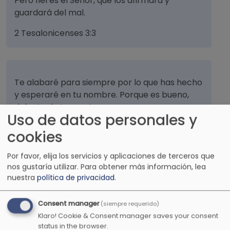
Pero fiel es el Señor, que los afirmará y
guardará del mal.
2 Tesalonicenses 3:3
Te alabaré para siempre por lo que has hecho
y esperaré en tu nombre. Porque es bueno,
delante de tus santos.
Uso de datos personales y
Salmos 52:9
cookies
Por favor, elija los servicios y aplicaciones de terceros que
nos gustaría utilizar.
Para obtener más información, lea
Hijo mío, no menosprecies la disciplina del
nuestra
política de privacidad
.
Señor. Ni te canses de su corrección.
Consent manager
(siempre requerido)
Proverbios 3:11
Klaro! Cookie & Consent manager saves your consent
status in the browser.