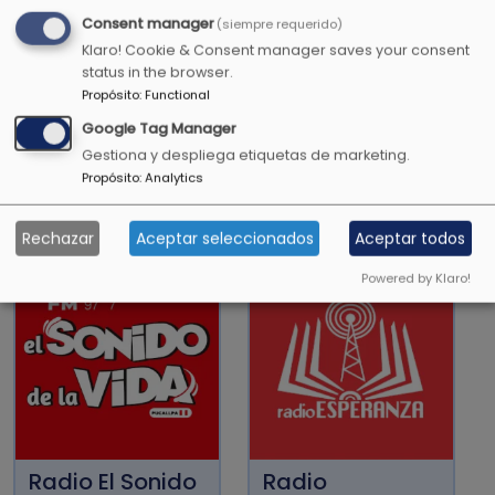
presencia hay plenitud de gozo, a tu diestra
Consent manager
(siempre requerido)
hay placeres para siempre.
Klaro! Cookie & Consent manager saves your consent
status in the browser.
Salmos 16:11
Propósito
:
Functional
Google Tag Manager
Gestiona y despliega etiquetas de marketing.
Propósito
:
Analytics
OTRAS EMISORAS CRISTIANAS
Rechazar
Aceptar seleccionados
Aceptar todos
Powered by Klaro!
Radio El Sonido
Radio