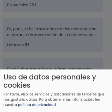
Proverbios 28:1
Es, pues, la fe, la sustancia de las cosas que se
esperan, la demostración de lo que no se ver.
Hebreos 11:1
En el Señor me refugio; ¿cómo le dices a mi
Uso de datos personales y
alma, huye como un ave al monte?.
cookies
Salmos 11:1
Por favor, elija los servicios y aplicaciones de terceros que
nos gustaría utilizar.
Para obtener más información, lea
nuestra
política de privacidad
.
Me mostrarás la senda de la vida. En tu