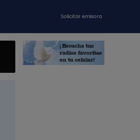
Main navigation
Solicitar emisora