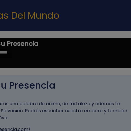
Pasar al contenido principal
nas Del Mundo
Su Presencia
e
/Down
ow
s
Su Presencia
rease
rease
arás una palabra de ánimo, de fortaleza y además te
ume.
 Salvación. Podrás escuchar nuestra emisora y también
ivo.
esencia.com/