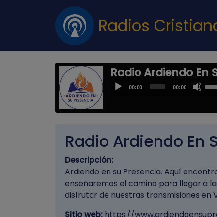
Radios Cristia
Radio Ardiendo En 
Us
Audio
00:00
00:00
Up
Player
Arr
key
to
Radio Ardiendo En 
inc
or
Descripción:
dec
Ardiendo en su Presencia. Aquí encontr
vol
enseñaremos el camino para llegar a la
disfrutar de nuestras transmisiones en V
Sitio web:
https://www.ardiendoensupr