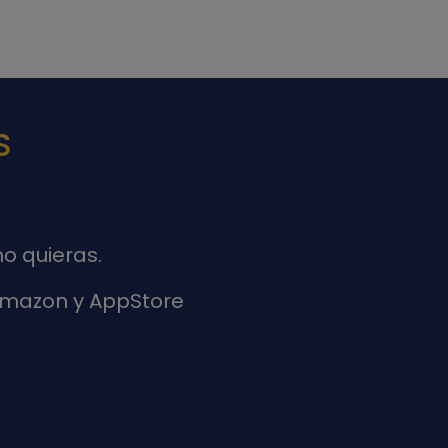
S
o quieras.
 Amazon y AppStore