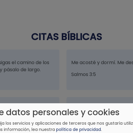
CITAS BÍBLICAS
sigas el camino de los
Me acosté y dormí. Me des
 y pásalo de largo.
Salmos 3:5
e datos personales y cookies
o; y será bendito sobre
Él te ha declarado, hombre
ad de sus enemigos .
sino que hagas justicia, a
lija los servicios y aplicaciones de terceros que nos gustaría utiliz
humildemente con tu Seño
s información, lea nuestra
política de privacidad
.