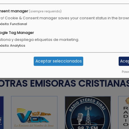
Miqueas 6:8
nsent manager
(siempre requerido)
ro! Cookie & Consent manager saves your consent status in the brow
pósito
:
Functional
 de Dios, para que los
La gloria de los jóvenes es
ogle Tag Manager
ancianos es la cabeza de c
tiona y despliega etiquetas de marketing.
pósito
:
Analytics
Proverbios 20:29
Aceptar seleccionados
Ace
Powe
OTRAS EMISORAS CRISTIANA