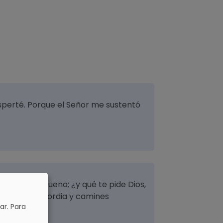
perté. Porque el Señor me sustentó
, lo que es bueno; ¿y qué te pide Dios,
mes la misericordia y camines
ar.
Para
r?.