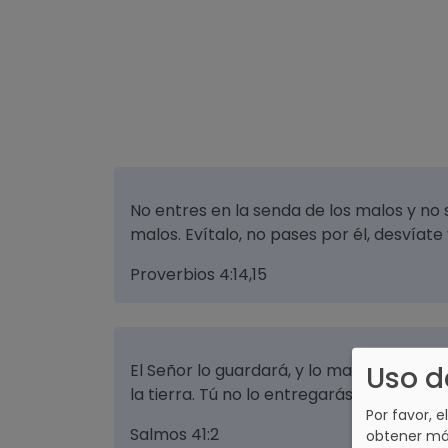
No entres en la senda de los malos y no 
malos. Evítalo, no pases por él, desvíate
Proverbios 4:14,15
Uso d
El Señor lo guardará, y lo mantendrá viv
la tierra. Tú no lo entregarás a la volunt
Por favor, e
Salmos 41:2
obtener má