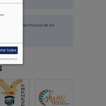
ser.
 su fuerza, la hermosura de los
olor gris.
ptar todos
red by Klaro!
S