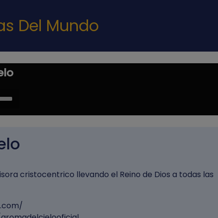
Pasar al contenido principal
nas Del Mundo
elo
e
/Down
ow
s
elo
rease
ora cristocentrico llevando el Reino de Dios a todas las
rease
ume.
o.com/
romadelcielooficial