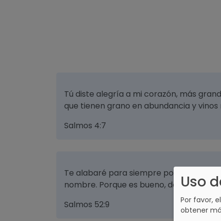
Tú diste alegría a mi corazón, más grand
que tienen grano en abundancia y vinos 
Salmos 4:7
Te alabaré para siempre por lo que has
Uso d
nombre. Porque es bueno, delante de tus
Por favor, e
Salmos 52:9
obtener má