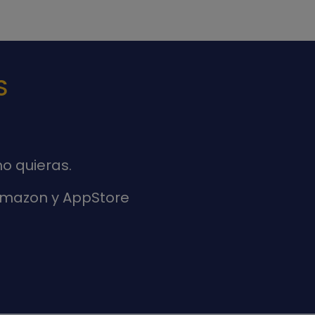
S
o quieras.
 Amazon y AppStore