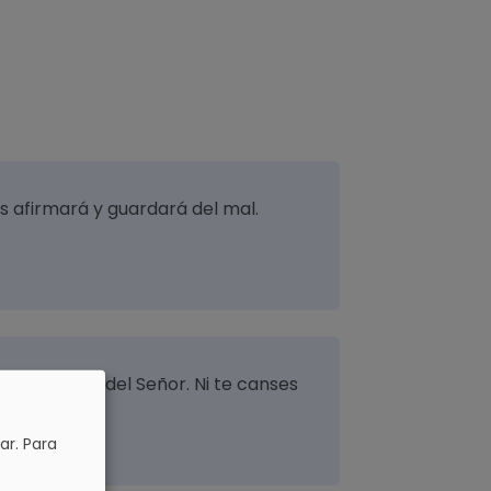
los afirmará y guardará del mal.
a disciplina del Señor. Ni te canses
ar.
Para