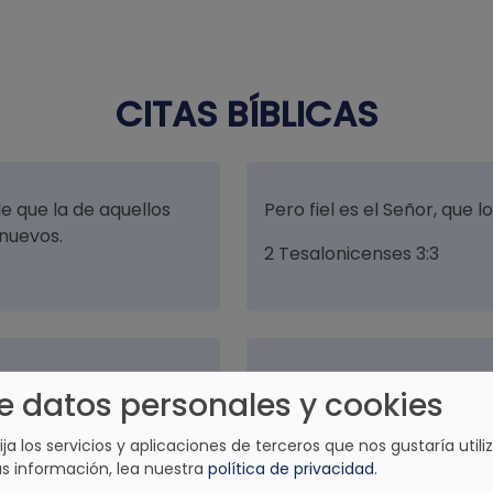
CITAS BÍBLICAS
e que la de aquellos
Pero fiel es el Señor, que 
nuevos.
2 Tesalonicenses 3:3
 hecho y esperaré en tu
Hijo mío, no menosprecies l
e datos personales y cookies
 santos.
de su corrección.
lija los servicios y aplicaciones de terceros que nos gustaría utiliz
Proverbios 3:11
s información, lea nuestra
política de privacidad
.