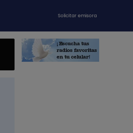
Main navigation
Solicitar emisora