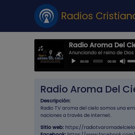
Radios Cristia
Radio Aroma Del Ci
Anunciando el reino de Dios
Us
Audio
00:00
00:00
Up
Player
Arr
key
Radio Aroma Del Ci
to
inc
Descripción:
or
Radio TV aroma del cielo somos una emis
dec
naciones a través de internet.
vol
Sitio web:
https://radiotvaromadelciel
Facebook:
https://www.facebook.com/a