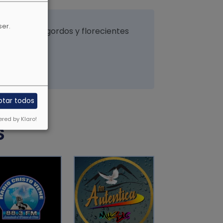
ser.
vejez, serán gordos y florecientes
ptar todos
red by Klaro!
S