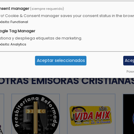
nsent manager
(siempre requerido)
ro! Cookie & Consent manager saves your consent status in the brow
uventud, debes ser un
Todavía darán fruto en la 
pósito
:
Functional
 en la conversación, en
Salmos 92:14
ogle Tag Manager
ureza.
tiona y despliega etiquetas de marketing.
pósito
:
Analytics
Aceptar seleccionados
Ace
Powe
OTRAS EMISORAS CRISTIANA