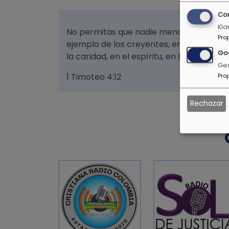
Co
Kla
No permitas que nadie menosprecie tu j
Pro
ejemplo de los creyentes, en la palabra,
Go
la caridad, en el espíritu, en la fe, en la p
Ges
1 Timoteo 4:12
Pro
Rechazar