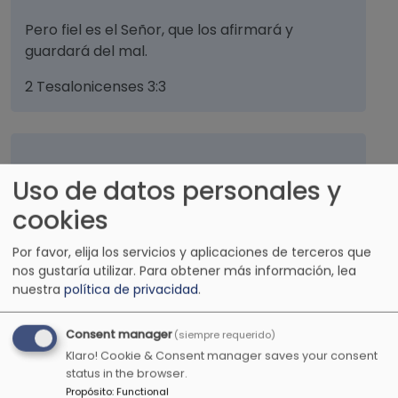
Pero fiel es el Señor, que los afirmará y
guardará del mal.
2 Tesalonicenses 3:3
Te alabaré para siempre por lo que has hecho
Uso de datos personales y
y esperaré en tu nombre. Porque es bueno,
cookies
delante de tus santos.
Salmos 52:9
Por favor, elija los servicios y aplicaciones de terceros que
nos gustaría utilizar.
Para obtener más información, lea
nuestra
política de privacidad
.
Hijo mío, no menosprecies la disciplina del
Consent manager
(siempre requerido)
Señor. Ni te canses de su corrección.
Klaro! Cookie & Consent manager saves your consent
status in the browser.
Proverbios 3:11
Propósito
:
Functional