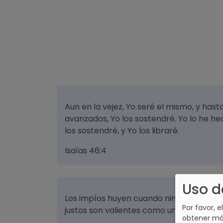
Aun en la vejez, Yo seré el mismo, y hast
avanzados, Yo los sostendré. Yo lo he hec
los sostendré, y Yo los libraré.
Isaías 46:4
Uso d
Los impíos huyen cuando ningún hombre 
Por favor, e
justos son valientes como un león
obtener má