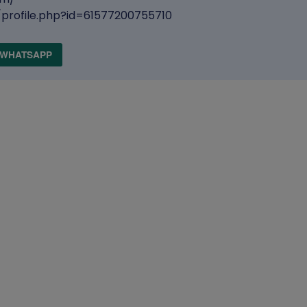
profile.php?id=61577200755710
WHATSAPP