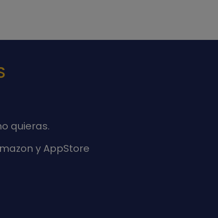
S
o quieras.
 Amazon y AppStore