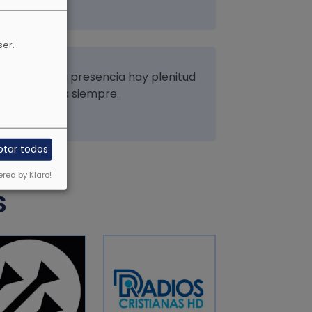
ser.
a vida. En tu presencia hay plenitud
placeres para siempre.
ptar todos
red by Klaro!
S