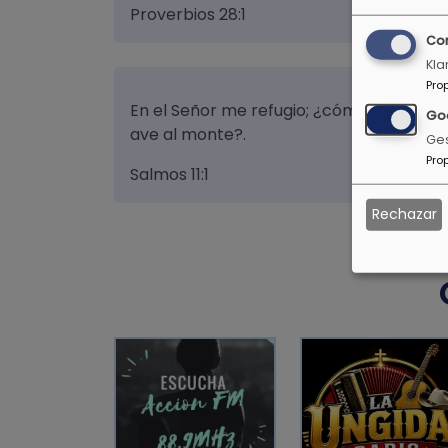
Proverbios 28:1
Co
Kla
Pro
En el Señor me refugio; ¿cómo le dices 
Go
ave al monte?.
Ges
Pro
Salmos 11:1
Rechazar