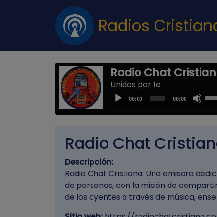
Radios Cristia
Radio Chat Cristia
Unidos por fe
Us
Audio
00:00
00:00
Up
Player
Arr
key
Radio Chat Cristia
to
inc
Descripción:
or
Radio Chat Cristiana: Una emisora dedic
dec
de personas, con la misión de compartir 
vol
de los oyentes a través de música, enseñ
Sitio web:
https://radiochatcristiana.c