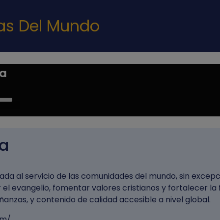
Pasar al contenido principal
nas Del Mundo
na
e
/Down
ow
s
na
rease
ada al servicio de las comunidades del mundo, sin excepc
rease
el evangelio, fomentar valores cristianos y fortalecer la 
ume.
anzas, y contenido de calidad accesible a nivel global.
om/