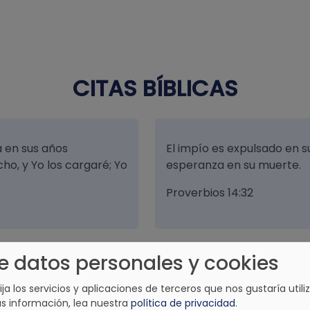
CITAS BÍBLICAS
a en sus años
El impío es expulsado en s
ho, y Yo los cargaré; Yo
esperanza en su muerte.
Proverbios 14:32
e datos personales y cookies
los persigue, pero los
Es, pues, la fe, la sustanci
lija los servicios y aplicaciones de terceros que nos gustaría utiliz
demostración de lo que no
s información, lea nuestra
política de privacidad
.