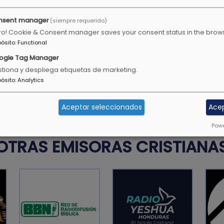
Hebreos 11:1
nsent manager
(siempre requerido)
ro! Cookie & Consent manager saves your consent status in the brow
pósito
:
Functional
a mi alma, huye como un
Me mostrarás la senda de l
ogle Tag Manager
de gozo, a tu diestra hay 
tiona y despliega etiquetas de marketing.
pósito
:
Analytics
Salmos 16:11
Aceptar seleccionados
Ace
Powe
OTRAS EMISORAS CRISTIANA