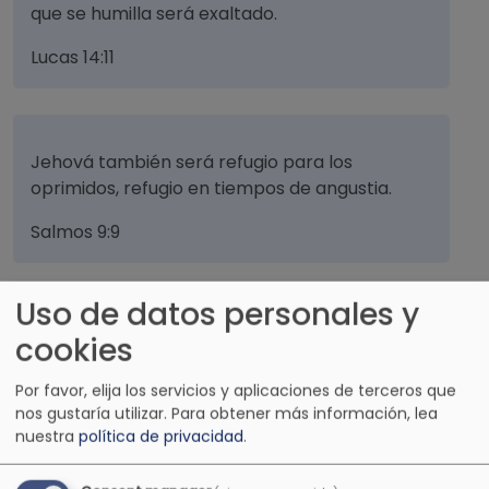
que se humilla será exaltado.
Lucas 14:11
Jehová también será refugio para los
oprimidos, refugio en tiempos de angustia.
Salmos 9:9
Uso de datos personales y
Los azotes que hieren limpian del mal, también
cookies
lo hacen las llagas del vientre.
Por favor, elija los servicios y aplicaciones de terceros que
Proverbios 20:30
nos gustaría utilizar.
Para obtener más información, lea
nuestra
política de privacidad
.