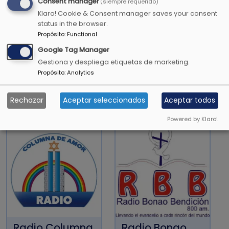
Consent manager
(siempre requerido)
Si regresas al Todopoderoso, serás edificado, y
Klaro! Cookie & Consent manager saves your consent
apartarás la iniquidad de tus tabernáculos.
status in the browser.
Propósito
:
Functional
Job 22:23
Google Tag Manager
Gestiona y despliega etiquetas de marketing.
Propósito
:
Analytics
OTRAS EMISORAS CRISTIANAS
Rechazar
Aceptar seleccionados
Aceptar todos
Powered by Klaro!
Radio Columna
Radio Bonao