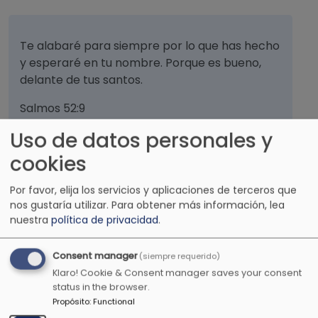
Te alabaré para siempre por lo que has hecho
y esperaré en tu nombre. Porque es bueno,
delante de tus santos.
Salmos 52:9
Uso de datos personales y
cookies
Hijo mío, no menosprecies la disciplina del
Por favor, elija los servicios y aplicaciones de terceros que
Señor. Ni te canses de su corrección.
nos gustaría utilizar.
Para obtener más información, lea
nuestra
política de privacidad
.
Proverbios 3:11
Consent manager
(siempre requerido)
Klaro! Cookie & Consent manager saves your consent
status in the browser.
No permitas que nadie menosprecie tu
Propósito
:
Functional
juventud, debes ser un ejemplo de los