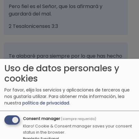
Pero fiel es el Señor, que los afirmará y
guardará del mal.
2 Tesalonicenses 3:3
Te alabaré para siempre por lo que has hecho
y esperaré en tu nombre. Porque es bueno,
Uso de datos personales y
delante de tus santos.
cookies
Salmos 52:9
Por favor, elija los servicios y aplicaciones de terceros que
nos gustaría utilizar.
Para obtener más información, lea
nuestra
política de privacidad
.
Hijo mío, no menosprecies la disciplina del
Consent manager
(siempre requerido)
Señor. Ni te canses de su corrección.
Klaro! Cookie & Consent manager saves your consent
Proverbios 3:11
status in the browser.
Propósito
:
Functional