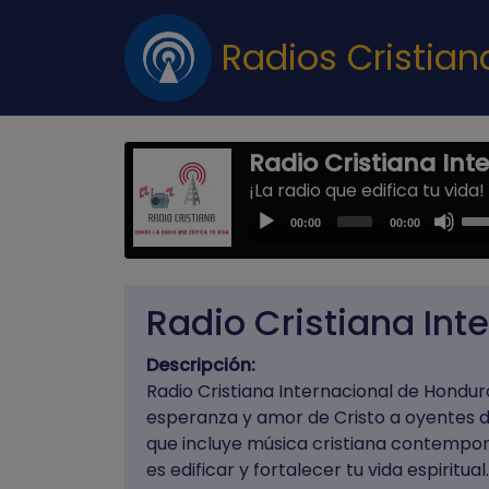
Radios Cristia
Radio Cristiana Int
¡La radio que edifica tu vida!
Us
Audio
00:00
00:00
Up
Player
Arr
key
Radio Cristiana Int
to
inc
Descripción:
or
Radio Cristiana Internacional de Hondur
dec
esperanza y amor de Cristo a oyentes 
vol
que incluye música cristiana contemporá
es edificar y fortalecer tu vida espiritu