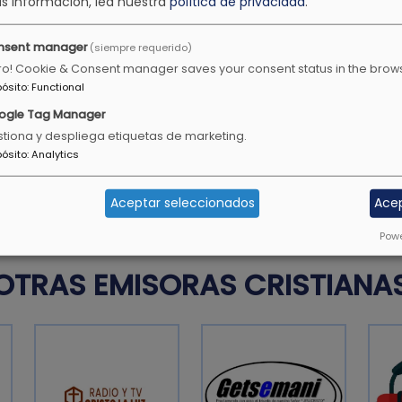
s información, lea nuestra
política de privacidad
.
Romanos 12:9
nsent manager
(siempre requerido)
ro! Cookie & Consent manager saves your consent status in the brow
pósito
:
Functional
ogle Tag Manager
 mis ojos han visto a
Da gracias en todo, porque
tiona y despliega etiquetas de marketing.
ustedes, en Cristo Jesús.
pósito
:
Analytics
1 Tesalonicenses 5:18
Aceptar seleccionados
Ace
Powe
OTRAS EMISORAS CRISTIANA