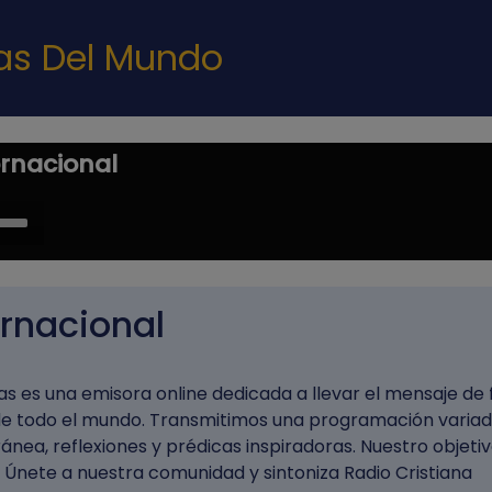
Pasar al contenido principal
nas Del Mundo
ernacional
e
/Down
ow
s
ernacional
rease
as es una emisora online dedicada a llevar el mensaje de 
rease
de todo el mundo. Transmitimos una programación varia
ume.
nea, reflexiones y prédicas inspiradoras. Nuestro objeti
al. Únete a nuestra comunidad y sintoniza Radio Cristiana