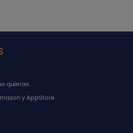
S
o quieras.
 Amazon y AppStore