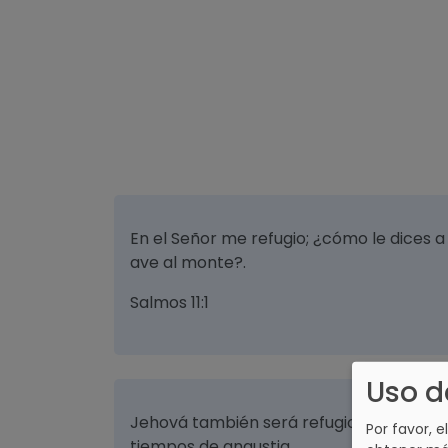
En el Señor me refugio; ¿cómo le dices 
ave al monte?.
Salmos 11:1
Uso d
Jehová también será refugio para los op
Por favor, e
tiempos de angustia.