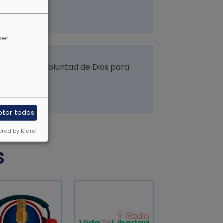
ser.
 ésta es la voluntad de Dios para
ptar todos
red by Klaro!
S