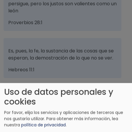
persigue, pero los justos son valientes como un
león
Proverbios 28:1
Es, pues, la fe, la sustancia de las cosas que se
esperan, la demostración de lo que no se ver.
Hebreos 11:1
Uso de datos personales y
En el Señor me refugio; ¿cómo le dices a mi
cookies
alma, huye como un ave al monte?.
Por favor, elija los servicios y aplicaciones de terceros que
Salmos 11:1
nos gustaría utilizar.
Para obtener más información, lea
nuestra
política de privacidad
.