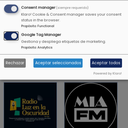
Consent manager
(siempre requerido)
Me mostrarás la senda de la vida. En tu
Klaro! Cookie & Consent manager saves your consent
presencia hay plenitud de gozo, a tu diestra
status in the browser.
hay placeres para siempre.
Propósito
:
Functional
Google Tag Manager
Salmos 16:11
Gestiona y despliega etiquetas de marketing.
Propósito
:
Analytics
Rechazar
Aceptar seleccionados
Aceptar todos
OTRAS EMISORAS CRISTIANAS
Powered by Klaro!