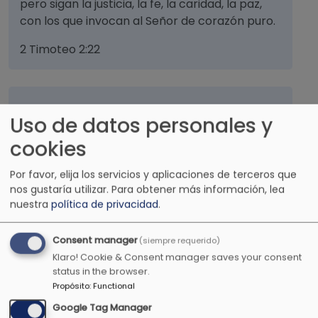
pero sigan la justicia, la fe, la caridad, la paz,
con los que invocan al Señor de corazón puro.
2 Timoteo 2:22
Te mostraré y te enseñaré el camino por el
Uso de datos personales y
cual tú irás. Te guiaré con mis ojos
cookies
Salmos 32:8
Por favor, elija los servicios y aplicaciones de terceros que
nos gustaría utilizar.
Para obtener más información, lea
nuestra
política de privacidad
.
Tú eres mi refugio, me guardarás de la
Consent manager
(siempre requerido)
angustia, me rodearás con cantos de
Klaro! Cookie & Consent manager saves your consent
liberación.
status in the browser.
Propósito
:
Functional
Salmos 32:7
Google Tag Manager