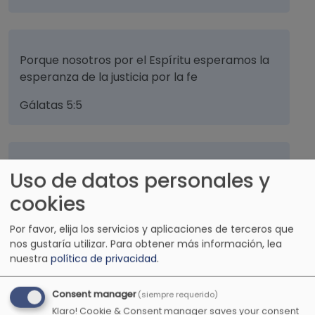
Porque nosotros por el Espíritu esperamos la
esperanza de la justicia por la fe
Gálatas 5:5
He puesto al Señor siempre delante de mí,
Uso de datos personales y
porque está a mi diestra, no seré conmovido.
cookies
Salmos 16:8
Por favor, elija los servicios y aplicaciones de terceros que
nos gustaría utilizar.
Para obtener más información, lea
nuestra
política de privacidad
.
El ángel de Jehová acampa alrededor de los
Consent manager
(siempre requerido)
que le temen, y los libera.
Klaro! Cookie & Consent manager saves your consent