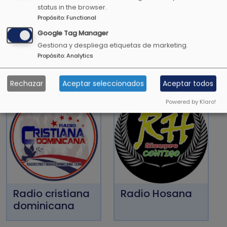
status in the browser.
Salmos 34:7
Propósito
:
Functional
Google Tag Manager
Gestiona y despliega etiquetas de marketing.
Propósito
:
Analytics
OTRAS EMISORAS CRISTIANAS
Rechazar
Aceptar seleccionados
Aceptar todos
Powered by Klaro!
Radio cristiana
Radio Hosana
dominicana