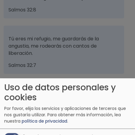
Salmos 32:8
Tú eres mi refugio, me guardarás de la
angustia, me rodearás con cantos de
liberación.
Salmos 32:7
Uso de datos personales y
Cuando mi padre y mi madre me desamparen,
cookies
entonces el Señor me llevará.
Por favor, elija los servicios y aplicaciones de terceros que
Salmos 27:10
nos gustaría utilizar.
Para obtener más información, lea
nuestra
política de privacidad
.