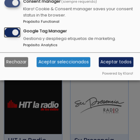
Consent manager
(siempre requerido)
Porque tú, Jehová, bendecirás a los justos.
Klaro! Cookie & Consent manager saves your consent
Como con un escudo los rodeas con tu favor.
status in the browser.
Propósito
:
Functional
Salmos 05:12
Google Tag Manager
Gestiona y despliega etiquetas de marketing.
Propósito
:
Analytics
OTRAS EMISORAS CRISTIANAS
Rechazar
Aceptar seleccionados
Aceptar todos
Powered by Klaro!