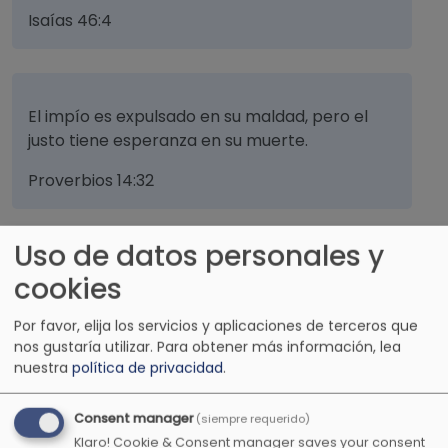
Isaías 46:4
El impío es expulsado en su maldad, pero el
justo tiene esperanza en su muerte.
Proverbios 14:32
Uso de datos personales y
Los impíos huyen cuando ningún hombre los
cookies
persigue, pero los justos son valientes como un
león
Por favor, elija los servicios y aplicaciones de terceros que
nos gustaría utilizar.
Para obtener más información, lea
Proverbios 28:1
nuestra
política de privacidad
.
Consent manager
(siempre requerido)
Klaro! Cookie & Consent manager saves your consent