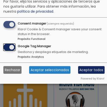
Por favor, elija los servicios y aplicaciones de terceros que
nos gustaría utilizar.
Para obtener más información, lea
nuestra
política de privacidad
.
La gloria de los jóvenes es su fuerza, la
hermosura de los ancianos es la cabeza de
Consent manager
(siempre requerido)
color gris.
Klaro! Cookie & Consent manager saves your consent
status in the browser.
Proverbios 20:29
Propósito
:
Functional
Google Tag Manager
Gestiona y despliega etiquetas de marketing.
Propósito
:
Analytics
OTRAS EMISORAS CRISTIANAS
Rechazar
Aceptar seleccionados
Aceptar todos
Powered by Klaro!