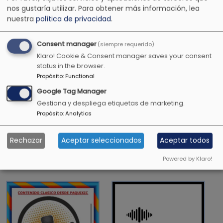
pureza.
nos gustaría utilizar.
Para obtener más información, lea
nuestra
política de privacidad
.
1 Timoteo 4:12
Consent manager
(siempre requerido)
Klaro! Cookie & Consent manager saves your consent
status in the browser.
Todavía darán fruto en la vejez, serán gordos y
Propósito
:
Functional
florecientes
Google Tag Manager
Salmos 92:14
Gestiona y despliega etiquetas de marketing.
Propósito
:
Analytics
Rechazar
Aceptar seleccionados
Aceptar todos
OTRAS EMISORAS CRISTIANAS
Powered by Klaro!