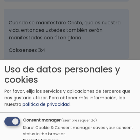
Cuando se manifestare Cristo, que es nuestra
vida, entonces ustedes también serán
manifestados con él en gloria.
Colosenses 3:4
Uso de datos personales y
cookies
Me has guiado según tu consejo, y después me
recibirás en la gloria.
Por favor, elija los servicios y aplicaciones de terceros que
nos gustaría utilizar.
Para obtener más información, lea
Salmos 73:24
nuestra
política de privacidad
.
Consent manager
(siempre requerido)
Klaro! Cookie & Consent manager saves your consent
Y dijo al hombre, he aquí que el temor del
status in the browser.
Señor es la sabiduría y el apartarse del mal, la