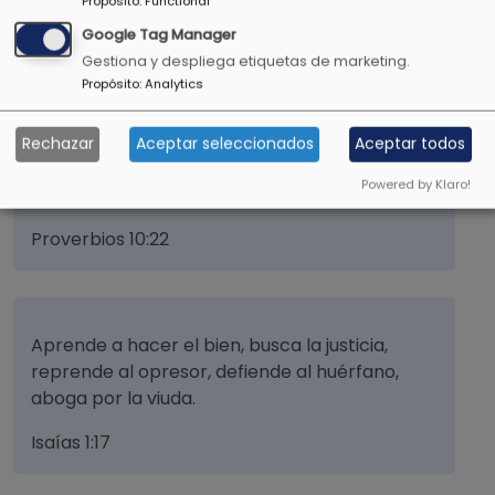
Propósito
:
Functional
inteligencia.
Google Tag Manager
Job 28:28
Gestiona y despliega etiquetas de marketing.
Propósito
:
Analytics
Rechazar
Aceptar seleccionados
Aceptar todos
La bendición de Jehová, enriquece y no añade
Powered by Klaro!
tristeza con ella.
Proverbios 10:22
Aprende a hacer el bien, busca la justicia,
reprende al opresor, defiende al huérfano,
aboga por la viuda.
Isaías 1:17