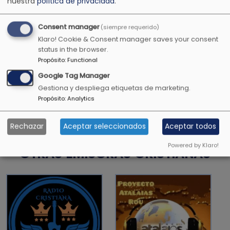
nuestra
política de privacidad
.
1 Timoteo 4:12
Consent manager
(siempre requerido)
Klaro! Cookie & Consent manager saves your consent
status in the browser.
Propósito
:
Functional
Todavía darán fruto en la vejez, serán gordos y
florecientes
Google Tag Manager
Gestiona y despliega etiquetas de marketing.
Salmos 92:14
Propósito
:
Analytics
Rechazar
Aceptar seleccionados
Aceptar todos
Powered by Klaro!
OTRAS EMISORAS CRISTIANAS