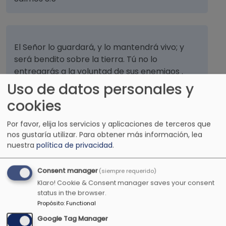
El Señor lo guardará, y lo mantendrá vivo; y
será bendito sobre la tierra. Tú no lo
entregarás a la voluntad de sus enemigos .
Uso de datos personales y
Salmos 41:2
cookies
Por favor, elija los servicios y aplicaciones de terceros que
nos gustaría utilizar.
Para obtener más información, lea
Él te ha declarado, hombre, lo que es bueno;
nuestra
política de privacidad
.
¿y qué te pide Dios, sino que hagas justicia,
ames la misericordia y camines humildemente
Consent manager
(siempre requerido)
con tu Señor?.
Klaro! Cookie & Consent manager saves your consent
status in the browser.
Miqueas 6:8
Propósito
:
Functional
Google Tag Manager