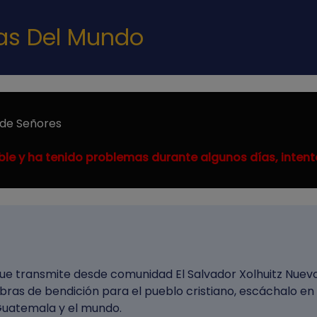
Pasar al contenido principal
nas Del Mundo
 de Señores
ble y ha tenido problemas durante algunos días, intent
 que transmite desde comunidad El Salvador Xolhuitz Nuev
bras de bendición para el pueblo cristiano, escáchalo en
Guatemala y el mundo.