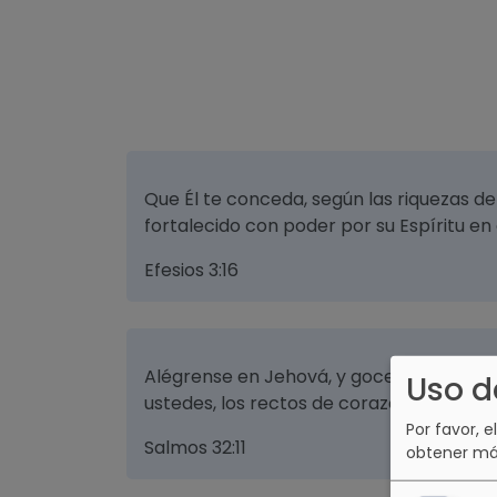
Que Él te conceda, según las riquezas de 
fortalecido con poder por su Espíritu en 
Efesios 3:16
Alégrense en Jehová, y gocen, justos. Ca
Uso d
ustedes, los rectos de corazón.
Por favor, e
Salmos 32:11
obtener má