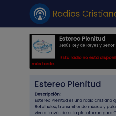
Radios Cristia
Estereo Plenitud
Jesús Rey de Reyes y Señor
Esta radio no está disponi
más tarde.
Estereo Plenitud
Descripción:
Estereo Plenitud es una radio cristiana
Retalhuleu, transmitiendo música y pala
vivo a través de esta plataforma para 