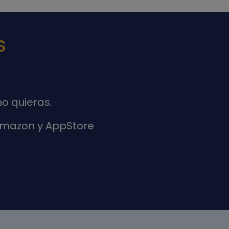
S
o quieras.
 Amazon y AppStore