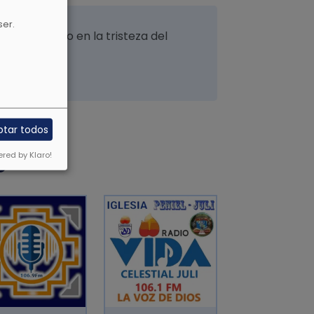
ser.
 rostro, pero en la tristeza del
píritu.
ptar todos
S
red by Klaro!