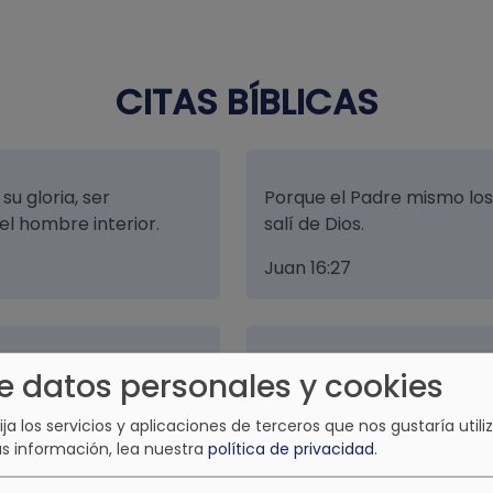
CITAS BÍBLICAS
su gloria, ser
Porque el Padre mismo lo
el hombre interior.
salí de Dios.
Juan 16:27
nten con júbilo todos
Y dijo, por esto dejará el 
e datos personales y cookies
unirá a su mujer; y los dos
lija los servicios y aplicaciones de terceros que nos gustaría utiliz
Mateo 19:5
s información, lea nuestra
política de privacidad
.