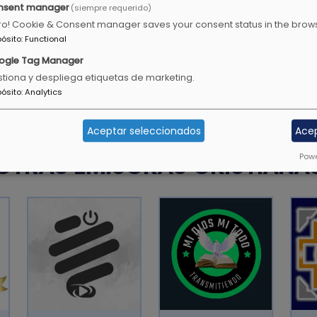
nsent manager
(siempre requerido)
ro! Cookie & Consent manager saves your consent status in the brow
os la esperanza de la
El corazón gozoso alegra el
pósito
:
Functional
corazón se quebranta el es
ogle Tag Manager
tiona y despliega etiquetas de marketing.
Proverbios 15:13
pósito
:
Analytics
Aceptar seleccionados
Ace
OTRAS EMISORAS CRISTIANA
Powe