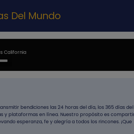
Pasar al contenido principal
nas Del Mundo
 California
e
/Down
ow
s
rease
ansmitir bendiciones las 24 horas del día, los 365 días del
rease
s y plataformas en línea. Nuestro propósito es compartir
ume.
vando esperanza, fe y alegría a todos los rincones. ¡Que