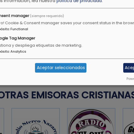
s información, lea nuestra
política de privacidad
.
Proverbios 3:11
nsent manager
(siempre requerido)
ro! Cookie & Consent manager saves your consent status in the brow
pósito
:
Functional
uventud, debes ser un
Todavía darán fruto en la 
ogle Tag Manager
 en la conversación, en
Salmos 92:14
tiona y despliega etiquetas de marketing.
ureza.
pósito
:
Analytics
Aceptar seleccionados
Ace
Powe
OTRAS EMISORAS CRISTIANA