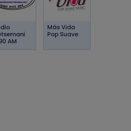
dio
Más Vida
etsemani
Pop Suave
90 AM