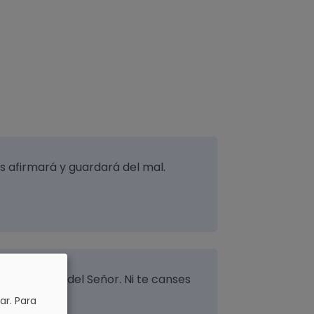
los afirmará y guardará del mal.
a disciplina del Señor. Ni te canses
ar.
Para