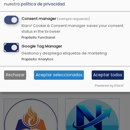
nuestra
política de privacidad
.
1 Timoteo 4:12
Consent manager
(siempre requerido)
Klaro! Cookie & Consent manager saves your consent
status in the browser.
Todavía darán fruto en la vejez, serán gordos y
Propósito
:
Functional
florecientes
Google Tag Manager
Salmos 92:14
Gestiona y despliega etiquetas de marketing.
Propósito
:
Analytics
Rechazar
Aceptar seleccionados
Aceptar todos
OTRAS EMISORAS CRISTIANAS
Powered by Klaro!