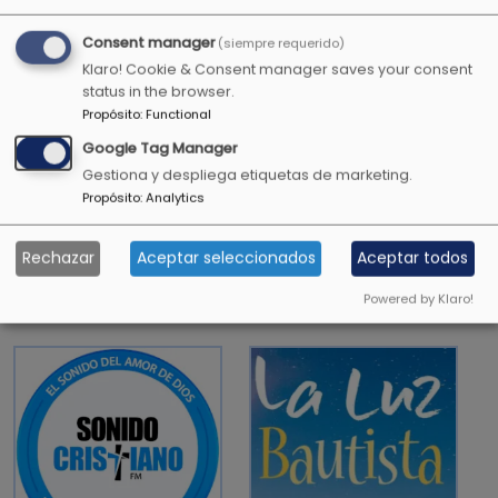
Consent manager
(siempre requerido)
Klaro! Cookie & Consent manager saves your consent
Aprende a hacer el bien, busca la justicia,
status in the browser.
reprende al opresor, defiende al huérfano,
Propósito
:
Functional
aboga por la viuda.
Google Tag Manager
Isaías 1:17
Gestiona y despliega etiquetas de marketing.
Propósito
:
Analytics
Rechazar
Aceptar seleccionados
Aceptar todos
OTRAS EMISORAS CRISTIANAS
Powered by Klaro!