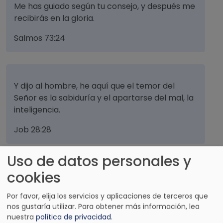
Me has guiado según tu consejo, y después me
recibirás en la gloria.
Salmos 73:24
Y dijo al hombre, he aquí que el temor del
Señor es la sabiduría y el apartarse del mal, la
inteligencia.
Job 28:28
Uso de datos personales y
cookies
La bendición de Jehová, enriquece y no añade
tristeza con ella.
Por favor, elija los servicios y aplicaciones de terceros que
nos gustaría utilizar.
Para obtener más información, lea
Proverbios 10:22
nuestra
política de privacidad
.