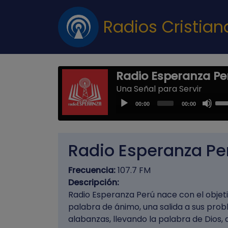
Radios Cristia
Radio Esperanza Pe
Una Señal para Servir
Us
Audio
00:00
00:00
Up
Player
Arr
key
Radio Esperanza Pe
to
inc
Frecuencia:
107.7 FM
or
Descripción:
dec
Radio Esperanza Perú nace con el objet
vol
palabra de ánimo, una salida a sus probl
alabanzas, llevando la palabra de Dios, 