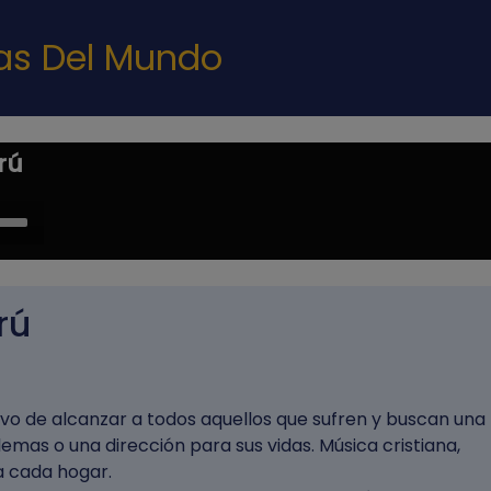
Pasar al contenido principal
nas Del Mundo
rú
e
/Down
ow
s
rú
rease
rease
ivo de alcanzar a todos aquellos que sufren y buscan una
ume.
emas o una dirección para sus vidas. Música cristiana,
a cada hogar.