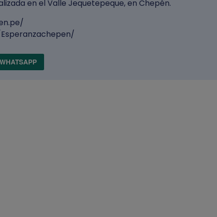
alizada en el Valle Jequetepeque, en Chepén.
en.pe/
/Esperanzachepen/
WHATSAPP