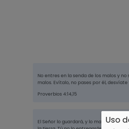
No entres en la senda de los malos y no 
malos. Evítalo, no pases por él, desvíate
Proverbios 4:14,15
Uso d
El Señor lo guardará, y lo mantendrá viv
la tierra. Tú no lo entregarás a la volunt