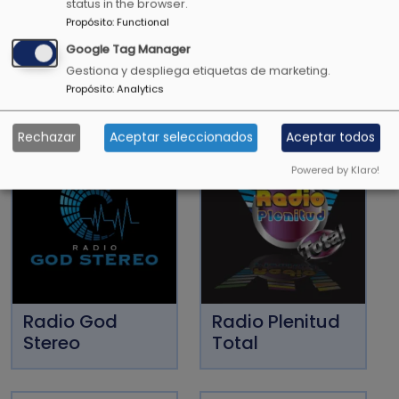
Proverbios 15:13
status in the browser.
Propósito
:
Functional
Google Tag Manager
Gestiona y despliega etiquetas de marketing.
Propósito
:
Analytics
OTRAS EMISORAS CRISTIANAS
Rechazar
Aceptar seleccionados
Aceptar todos
Powered by Klaro!
Radio God
Radio Plenitud
Stereo
Total