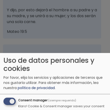
Y dijo, por esto dejará el hombre a su padre y a
su madre, y se unirá a su mujer; y los dos serán
una sola carne.
Mateo 19:5
Porque nosotros por el Espíritu esperamos la
Uso de datos personales y
esperanza de la justicia por la fe
cookies
Gálatas 5:5
Por favor, elija los servicios y aplicaciones de terceros que
nos gustaría utilizar.
Para obtener más información, lea
nuestra
política de privacidad
.
El corazón gozoso alegra el rostro, pero en la
tristeza del corazón se quebranta el espíritu.
Consent manager
(siempre requerido)
Klaro! Cookie & Consent manager saves your consent