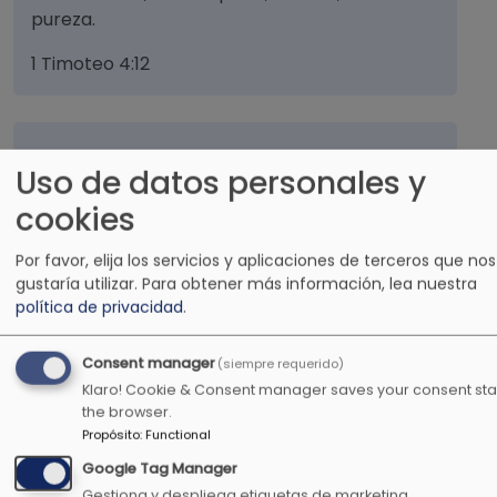
pureza.
1 Timoteo 4:12
Todavía darán fruto en la vejez, serán gordos y
Uso de datos personales y
florecientes
cookies
Salmos 92:14
Por favor, elija los servicios y aplicaciones de terceros que nos
gustaría utilizar.
Para obtener más información, lea nuestra
política de privacidad
.
OTRAS EMISORAS CRISTIANAS
Consent manager
(siempre requerido)
Klaro! Cookie & Consent manager saves your consent stat
the browser.
Propósito
:
Functional
Google Tag Manager
Gestiona y despliega etiquetas de marketing.