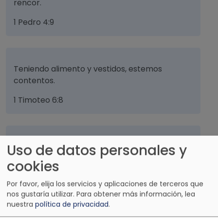
rencor.
1 Pedro 4:9
Teniendo alimento y vestidos, estemos
contentos.
1 Timoteo 6:8
Uso de datos personales y
Porque encenderás mi vela, Jehová, mi Dios,
alumbrará mis tinieblas.
cookies
Salmos 18:28
Por favor, elija los servicios y aplicaciones de terceros que
nos gustaría utilizar.
Para obtener más información, lea
nuestra
política de privacidad
.