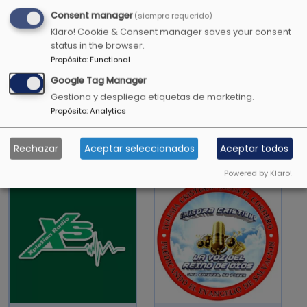
Las canas de sus cabellos son una corona de
Consent manager
(siempre requerido)
gloria, si se encuentran en el camino de la
Klaro! Cookie & Consent manager saves your consent
justicia.
status in the browser.
Propósito
:
Functional
Proverbios 16:31
Google Tag Manager
Gestiona y despliega etiquetas de marketing.
Propósito
:
Analytics
OTRAS EMISORAS CRISTIANAS
Rechazar
Aceptar seleccionados
Aceptar todos
Powered by Klaro!