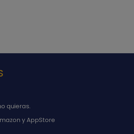
S
o quieras.
 Amazon y AppStore