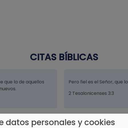
CITAS BÍBLICAS
e que la de aquellos
Pero fiel es el Señor, que 
nuevos.
2 Tesalonicenses 3:3
e datos personales y cookies
 hecho y esperaré en tu
Hijo mío, no menosprecies l