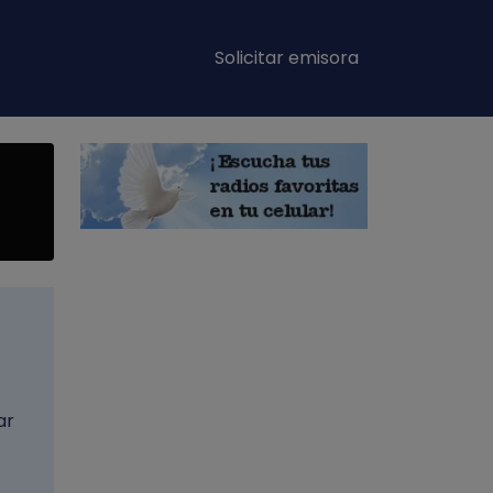
Main navigation
Solicitar emisora
ar