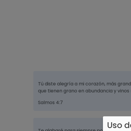
Tú diste alegría a mi corazón, más grand
que tienen grano en abundancia y vinos 
Salmos 4:7
Uso d
Te alabaré para siempre por lo que has