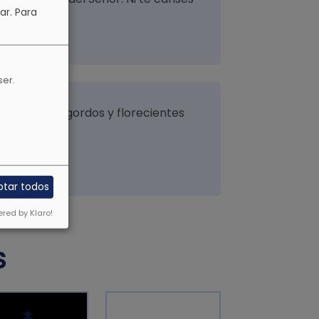
ar.
Para
ser.
vejez, serán gordos y florecientes
ptar todos
red by Klaro!
S