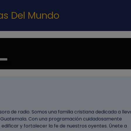
Pasar al contenido principal
nas Del Mundo
e
/Down
ow
s
rease
rease
ra de radio. Somos una familia cristiana dedicada a llev
ume.
n Guatemala. Con una programación cuidadosamente
 edificar y fortalecer la fe de nuestros oyentes. Únete a