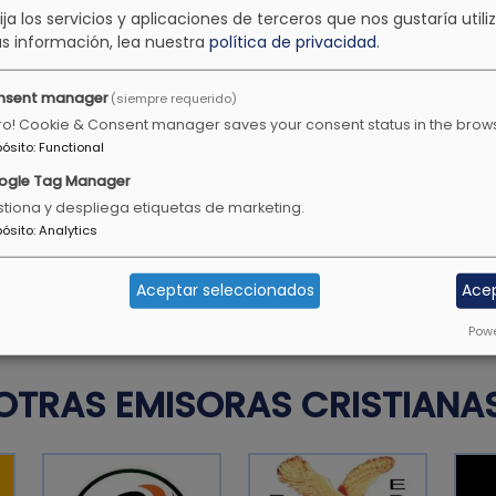
lija los servicios y aplicaciones de terceros que nos gustaría utiliz
 santos.
de su corrección.
s información, lea nuestra
política de privacidad
.
Proverbios 3:11
nsent manager
(siempre requerido)
ro! Cookie & Consent manager saves your consent status in the brow
pósito
:
Functional
uventud, debes ser un
Todavía darán fruto en la 
ogle Tag Manager
 en la conversación, en
tiona y despliega etiquetas de marketing.
Salmos 92:14
ureza.
pósito
:
Analytics
Aceptar seleccionados
Ace
Powe
OTRAS EMISORAS CRISTIANA