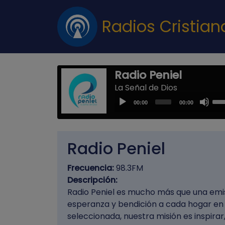
Radios Cristia
Radio Peniel
La Señal de Dios
Us
Audio
00:00
00:00
Up
Player
Arr
key
Radio Peniel
to
inc
Frecuencia:
98.3FM
or
Descripción:
dec
Radio Peniel es mucho más que una emiso
vol
esperanza y bendición a cada hogar e
seleccionada, nuestra misión es inspirar,