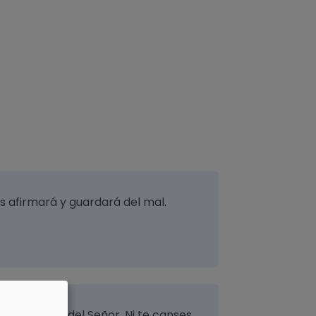
los afirmará y guardará del mal.
a disciplina del Señor. Ni te canses