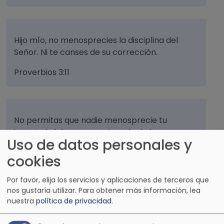
Hijo mío, no menosprecies la disciplina del
Señor. Ni te canses de su corrección.
Proverbios 3:11
No permitas que nadie menosprecie tu
juventud, debes ser un ejemplo de los
Uso de datos personales y
creyentes, en la palabra, en la conversación,
en la caridad, en el espíritu, en la fe, en la
cookies
pureza.
Por favor, elija los servicios y aplicaciones de terceros que
1 Timoteo 4:12
nos gustaría utilizar.
Para obtener más información, lea
nuestra
política de privacidad
.